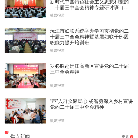
新时代中国特色社会主义思想和党的
二十届三中全会精神专题研讨班（第1
期）开班
融媒报道
沅江市妇联系统举办学习贯彻党的二
十届三中全会精神暨基层妇联干部履
职能力提升培训班
融媒报道
罗必胜赴沅江高新区宣讲党的二十届
三中全会精神
融媒报道
“声”入群众聚民心 杨智勇深入乡村宣讲
党的二十届三中全会精神
融媒报道
焦点新闻
更多