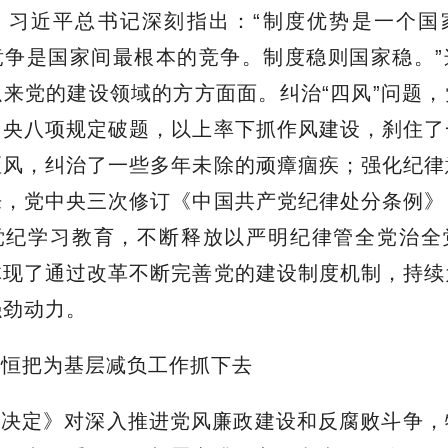
。习近平总书记深刻指出：“制度优势是一个国
竞争是国家间最根本的竞争。制度稳则国家稳。”
来党的建设领域的方方面面。纠治“四风”问题
中央八项规定破题，以上率下抓作风建设，刹住了
歪风，纠治了一些多年未除的顽瘴痼疾；强化纪律
来，党中央三次修订《中国共产党纪律处分条例》
党纪学习教育，不断释放以严明纪律管全党治全
体现了通过改革不断完善党的建设制度机制，持续
强劲动力。
以恒把为基层减负工作抓下去
《决定》对深入推进党风廉政建设和反腐败斗争，