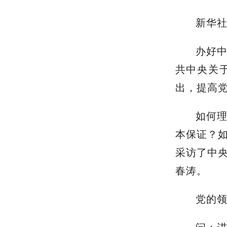
新华
办好
共中央关
出，提高
如何
本保证？
采访了中
春涛。
党的