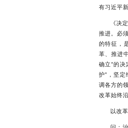
有习近平
《决
推进。必
的特征，
革、推进
确立”的决
护”，坚
调各方的
改革始终
以改
问：