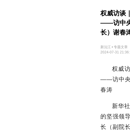
权威访谈
——访中
长）谢春
新沅江 • 专题文章
2024-07-31 21:36
权威
——访中
春涛
新华社
的坚强领
长（副院