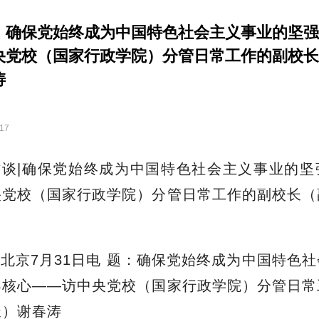
｜确保党始终成为中国特色社会主义事业的坚强
央党校（国家行政学院）分管日常工作的副校长
涛
:17
访谈|确保党始终成为中国特色社会主义事业的坚
央党校（国家行政学院）分管日常工作的副校长（
北京7月31日电 题：确保党始终成为中国特色
导核心——访中央党校（国家行政学院）分管日常
长）谢春涛