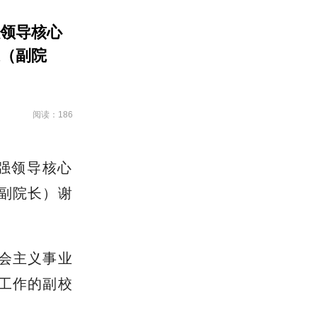
领导核心
（副院
阅读：186
强领导核心
副院长）谢
社会主义事业
工作的副校