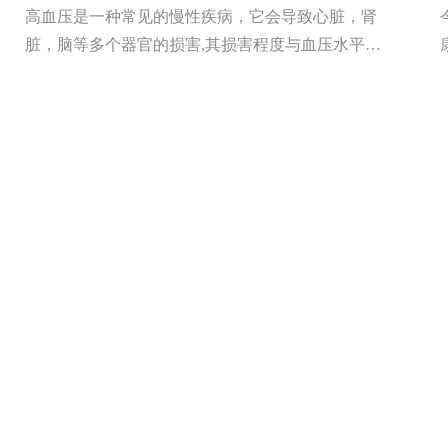
高血压是一种常见的慢性疾病，它会导致心脏，肾
脏，脑等多个器官的损害,其损害程度与血压水平密
切相关。近年来我国高血压的患病率总体呈增高趋势
[详细]