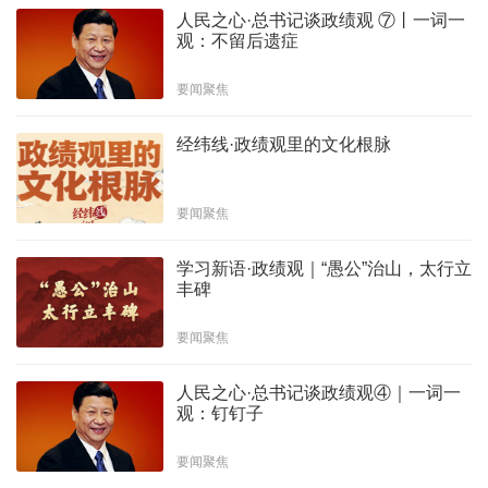
人民之心·总书记谈政绩观 ⑦丨一词一
观：不留后遗症
要闻聚焦
经纬线·政绩观里的文化根脉
要闻聚焦
学习新语·政绩观｜“愚公”治山，太行立
丰碑
要闻聚焦
人民之心·总书记谈政绩观④｜一词一
观：钉钉子
要闻聚焦