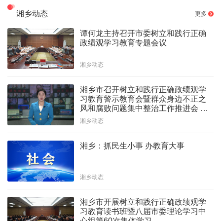
湘乡动态
更多
谭何龙主持召开市委树立和践行正确
政绩观学习教育专题会议
湘乡动态
湘乡市召开树立和践行正确政绩观学
习教育警示教育会暨群众身边不正之
风和腐败问题集中整治工作推进会 谭
何龙出席并讲话
湘乡动态
湘乡：抓民生小事 办教育大事
湘乡动态
湘乡市开展树立和践行正确政绩观学
习教育读书班暨八届市委理论学习中
心组第60次集体学习