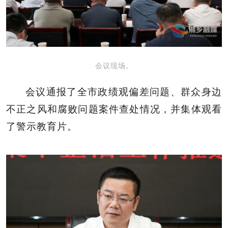
会议现场。
会议通报了全市政绩观偏差问题、群众身边
不正之风和腐败问题案件查处情况，并集体观看
了警示教育片。