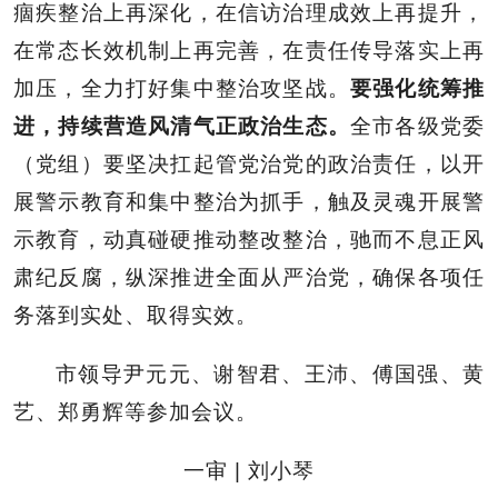
痼疾整治上再深化，在信访治理成效上再提升，
在常态长效机制上再完善，在责任传导落实上再
加压，全力打好集中整治攻坚战。
要强化统筹推
进，持续营造风清气正政治生态。
全市各级党委
（党组）要坚决扛起管党治党的政治责任，以开
展警示教育和集中整治为抓手，触及灵魂开展警
示教育，动真碰硬推动整改整治，驰而不息正风
肃纪反腐，纵深推进全面从严治党，确保各项任
务落到实处、取得实效。
市领导尹元元、谢智君、王沛、傅国强、黄
艺、郑勇辉等参加会议。
一审 | 刘小琴