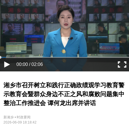
00:00 / 02:06
湘乡市召开树立和践行正确政绩观学习教育警
示教育会暨群众身边不正之风和腐败问题集中
整治工作推进会 谭何龙出席并讲话
新湘乡 • 时政要闻
2026-06-09 18:18:42