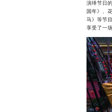
演绎节日
国年》、
马》等节
享受了一