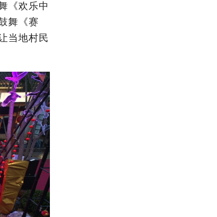
舞《欢乐中
鼓舞《赛
让当地村民