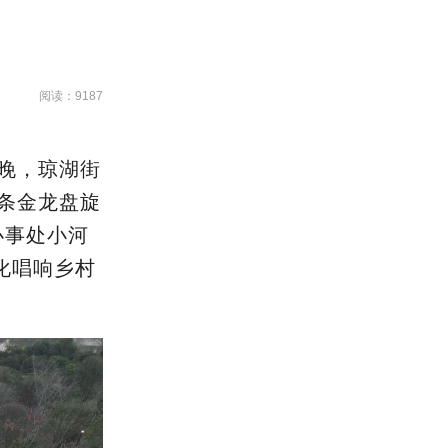
阅读：9187
日晚，琼湖街
条金龙盘旋
办事处小河
化唱响乡村