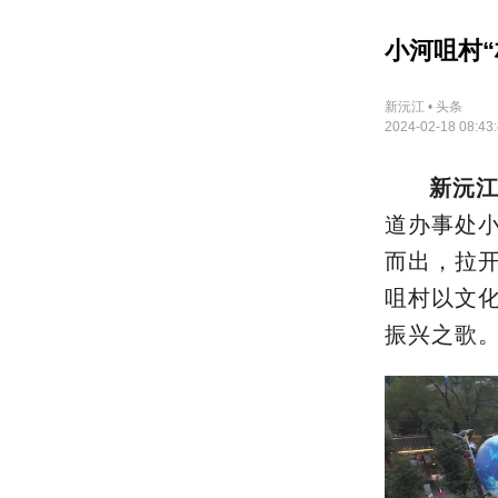
小河咀村“
新沅江 • 头条
2024-02-18 08:43
新沅江
道办事处
而出，拉开
咀村以文化
振兴之歌