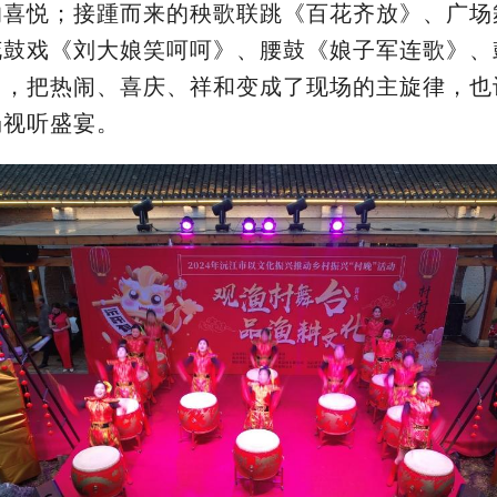
的喜悦；接踵而来的秧歌联跳《百花齐放》、广场
花鼓戏《刘大娘笑呵呵》、腰鼓《娘子军连歌》、
目，把热闹、喜庆、祥和变成了现场的主旋律，也
场视听盛宴。