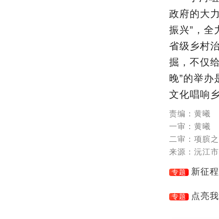
政府的大
振兴”，全
省级乡村
掘，不仅
晚”的举
文化唱响
责编：黄曦
一审：黄曦
二审：项膑之
来源：沅江市
新征程
专题
点亮我
专题