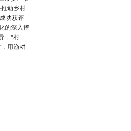
兴推动乡村
并成功获评
化的深入挖
异，“村
世，用渔耕
现。