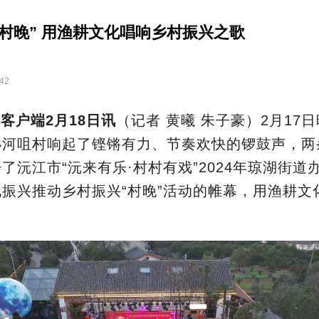
村晚” 用渔耕文化唱响乡村振兴之歌
:42
客户端2月18日讯
（记者 黄曦 朱子豪）2月17
小河咀村响起了铿锵有力、节奏欢快的锣鼓声，两
了沅江市“沅来有乐·村村有戏”2024年琼湖街道
振兴推动乡村振兴“村晚”活动的帷幕，用渔耕文
。