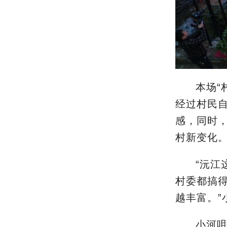
本场“
经过村民
感，同时
村新变化
“沅江
村委都搞
越丰富。”
小河