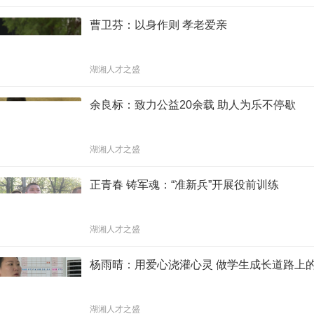
曹卫芬：以身作则 孝老爱亲
湖湘人才之盛
余良标：致力公益20余载 助人为乐不停歇
湖湘人才之盛
正青春 铸军魂：“准新兵”开展役前训练
湖湘人才之盛
杨雨晴：用爱心浇灌心灵 做学生成长道路上
湖湘人才之盛