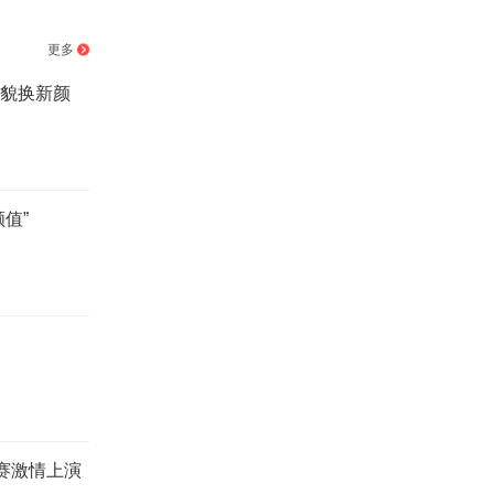
更多
旧貌换新颜
值”
赛激情上演