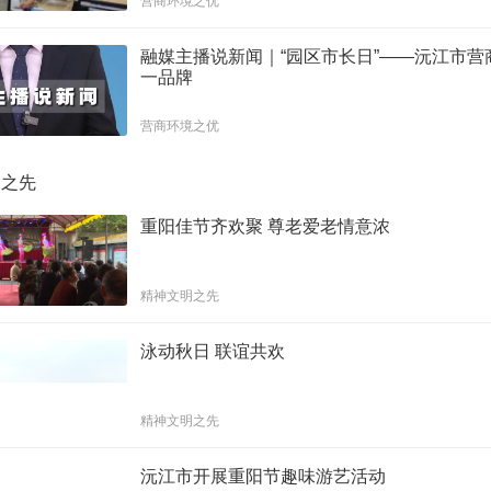
营商环境之优
融媒主播说新闻｜“园区市长日”——沅江市营
一品牌
营商环境之优
明之先
重阳佳节齐欢聚 尊老爱老情意浓
精神文明之先
泳动秋日 联谊共欢
精神文明之先
沅江市开展重阳节趣味游艺活动