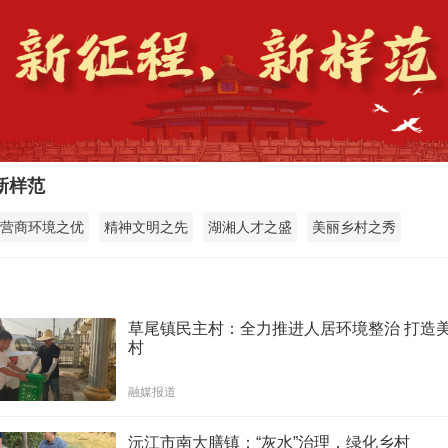
新样范
营商环境之优
精神文明之先
湖湘人才之盛
美丽乡村之秀
道
草尾镇民主村：全力推进人居环境整治 打造
村
融媒报道
沅江市南大膳镇：“灰水”治理，绿化乡村