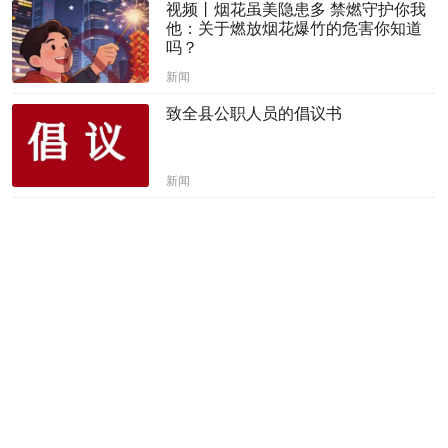
视频丨烟花虽美隐患多 禁燃守护你我
他：关于燃放烟花爆竹的危害你知道
吗？
新闻
致全县公职人员的倡议书
新闻
致全县人民的一封公开信
新闻
烟花爆竹小常识
新闻
烟花爆竹危害多，这些知识要了解！