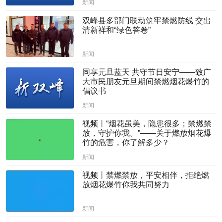
新闻
双峰县多部门联动筑牢禁燃防线 交出
清新祥和“绿色答卷”
新闻
同享元旦蓝天 共守节日安宁——致广
大市民朋友元旦期间禁燃烟花爆竹的
倡议书
新闻
视频丨“烟花虽美，隐患很多；禁燃禁
放，守护你我。”——关于燃放烟花爆
竹的危害，你了解多少？
新闻
视频丨禁燃禁放，平安相伴，拒绝燃
放烟花爆竹你我共同努力
新闻