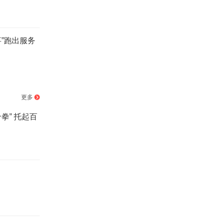
事”跑出服务
更多
合拳” 托起百