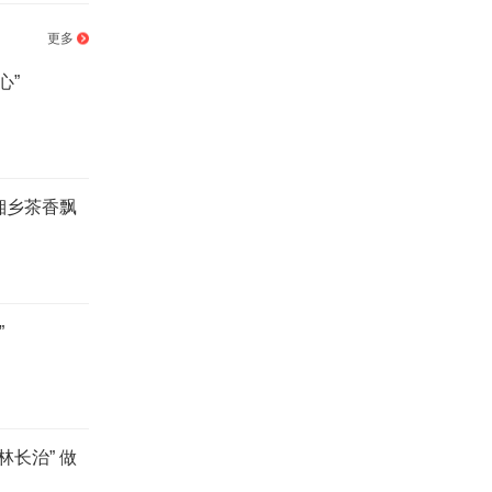
更多
心”
 湘乡茶香飘
”
林长治” 做