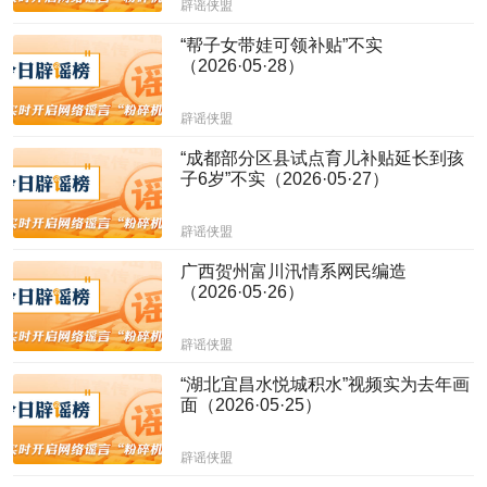
辟谣侠盟
“帮子女带娃可领补贴”不实
（2026·05·28）
辟谣侠盟
“成都部分区县试点育儿补贴延长到孩
子6岁”不实（2026·05·27）
辟谣侠盟
广西贺州富川汛情系网民编造
（2026·05·26）
辟谣侠盟
“湖北宜昌水悦城积水”视频实为去年画
面（2026·05·25）
辟谣侠盟