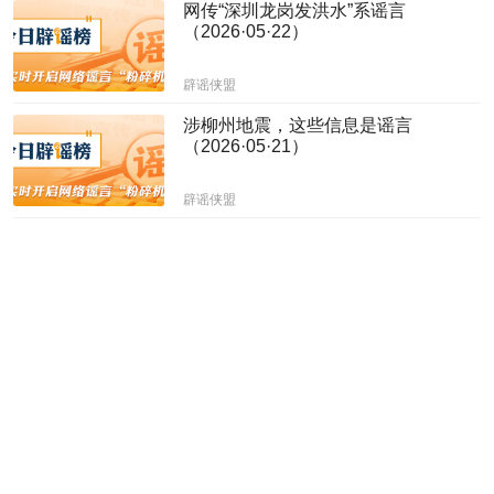
网传“深圳龙岗发洪水”系谣言
（2026·05·22）
辟谣侠盟
涉柳州地震，这些信息是谣言
（2026·05·21）
辟谣侠盟
“近日重庆渝中游轮码头电缆自燃”系谣
言（2026·05·20）
辟谣侠盟
网传“河南蒜薹滞销弃收”不实
（2026·05·19）
辟谣侠盟
“湖北襄阳特大暴雨致道路及车辆被
淹”系谣言（2026·05·18）