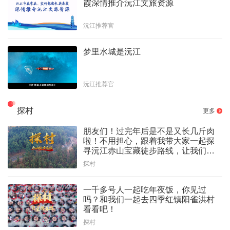
霞深情推介沅江文旅资源
沅江推荐官
梦里水城是沅江
沅江推荐官
探村
更多
朋友们！过完年后是不是又长几斤肉
啦！不用担心，跟着我带大家一起探
寻沅江赤山宝藏徒步路线，让我们一
起甩掉“春节肥”
探村
一千多号人一起吃年夜饭，你见过
吗？和我们一起去四季红镇阳雀洪村
看看吧！
探村