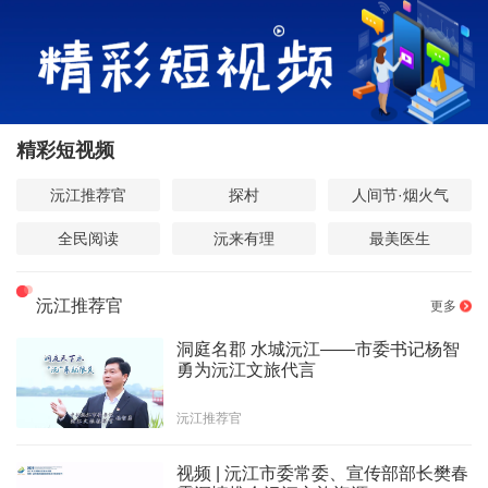
精彩短视频
沅江推荐官
探村
人间节·烟火气
全民阅读
沅来有理
最美医生
沅江推荐官
更多
洞庭名郡 水城沅江——市委书记杨智
勇为沅江文旅代言
沅江推荐官
视频 | 沅江市委常委、宣传部部长樊春