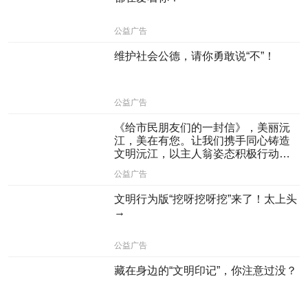
公益广告
维护社会公德，请你勇敢说“不”！
公益广告
《给市民朋友们的一封信》，美丽沅
江，美在有您。让我们携手同心铸造
文明沅江，以主人翁姿态积极行动起
来，为争创全国文明城市贡献智慧和
公益广告
力量！
文明行为版“挖呀挖呀挖”来了！太上头
→
公益广告
藏在身边的“文明印记”，你注意过没？