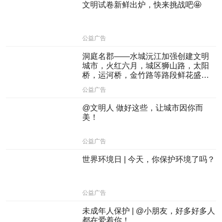
文明试卷新鲜出炉，快来挑战吧🤩
公益广告
洞庭名郡——水城沅江加强创建文明
城市，火红六月，城区狮山路，太阳
桥，运河桥，金竹路等路段鲜花盛
开，姹紫嫣红，引市民驻足观看
公益广告
@文明人 做好这些，让城市因你而
美！
公益广告
世界环境日 | 今天，你保护环境了吗？
公益广告
未成年人保护 | @小朋友，好多好多人
都在爱着你！