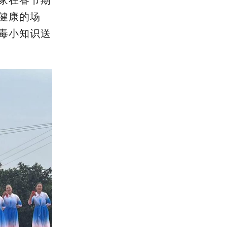
家在
春节
期
健康的场
毒小知识送