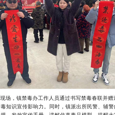
动现场，
镇禁毒办工作人员通过书写禁毒春联并赠
禁毒知识宣传影响力。同时，镇
派出所民警、辅
警