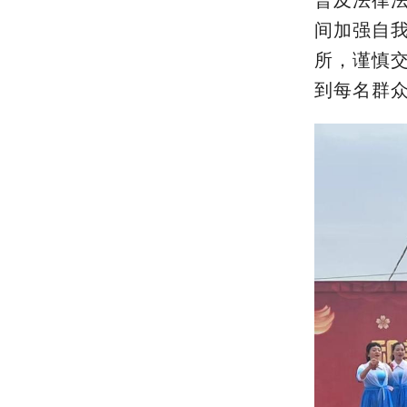
普及法律
间加强自
所，谨慎
到每名群