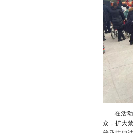
在活
众，扩大