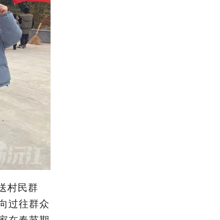
送村民群
向过往
群众