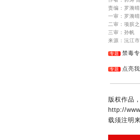
责编：罗漪晴
一审：罗漪晴
二审：项膑之
三审：孙帆
来源：沅江市
禁毒专
专题
点亮我
专题
版权作品
http:/
载须注明