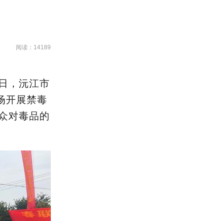
阅读：14189
6日
，
沅江市
场
开展禁毒
众对毒品的