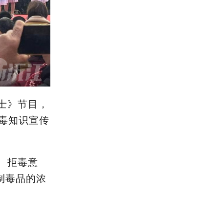
士》节目，
毒知识宣传
、拒毒意
制毒品
的浓