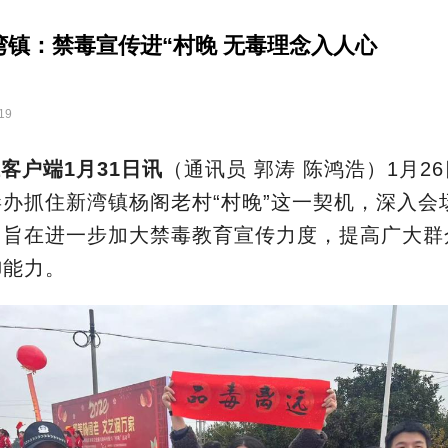
湾镇：禁毒宣传进“村晚 无毒理念入人心
19
客户端1月31日讯
（通讯员 郭涛 陈鸿浩）
1月2
毒办
抓住
新湾镇杨阁老村“村晚”这一契机，
深入
会
，旨在
进一步加大禁毒教育宣传力度，提高广大群
御能力。