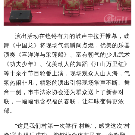
演出活动在铿锵有力的鼓声中拉开帷幕，鼓
舞《中国龙》将现场气氛瞬间点燃，优美的乐器
演奏《喜洋洋与采莲船》、富有朝气的少儿武术
《功夫少年》、优美动人的舞蹈《江山万里红》
等十余个节目轮番上演，现场观众人山人海，气
氛热闹非凡，精彩的演出引得现场掌声不断。舞
台一侧，市书法家协会还为群众送上了新春对
联，一幅幅饱含祝福的春联，让年味变得更浓
郁。
“
这是我们村第一次举行‘
村晚
’
，感觉这次‘
村