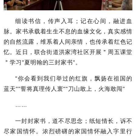
细读书信，传声入耳；记在心间，融进血
脉。家书承载着生生不息的血缘文化，真实感情
的自然流露，维系着人间亲情，也传承着红色记
忆。近日，联合街道洪家湾社区开展＂周五课堂
＂学习"夏明翰的三封家书"。
"你会看到我们举过的红旗，飘扬在祖国的
蓝天"
"誓将真理传人寰"
"刀山敢上，火海敢闯"
……
一封封家书，道不尽思念；纸短情长，诉不
尽家国情怀。浓烈磅礴的家国情怀融入字里行