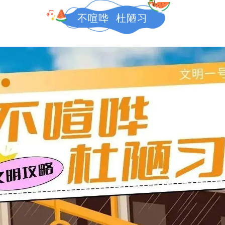
不喧哗 杜陋习