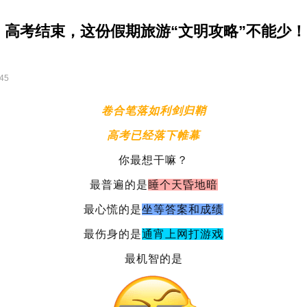
，高考结束，这份假期旅游“文明攻略”不能少！
:45
卷合笔落如利剑归鞘
高考已经落下帷幕
你最想干嘛？
最普遍的是
睡个天昏地暗
最心慌的是
坐等答案和成绩
最伤身的是
通宵上网打游戏
最机智的是