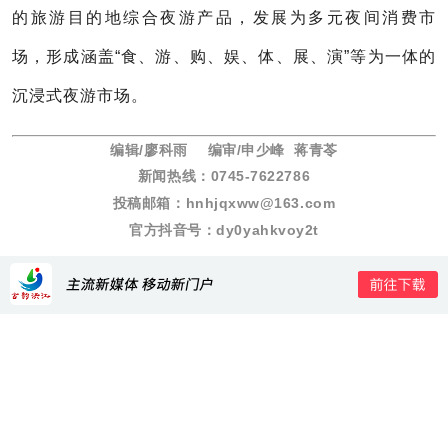
的旅游目的地综合夜游产品，发展为多元夜间消费市
场，形成涵盖“食、游、购、娱、体、展、演”等为一体的
沉浸式夜游市场。
编辑/
廖科雨
编审/申少峰
蒋青苓
新闻热线：0745-7622786
投稿邮箱：hnhjqxww@163.com
官方抖音号
：dy0yahkvoy2t
作者：龙俐君 杨雪畅
责编：廖科雨