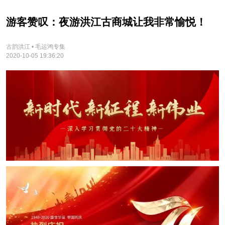
游客赞叹：夜游洪江古商城让我非常愉悦！
古韵洪江 • 毛运鸿专集
2020-10-05 19:36:20