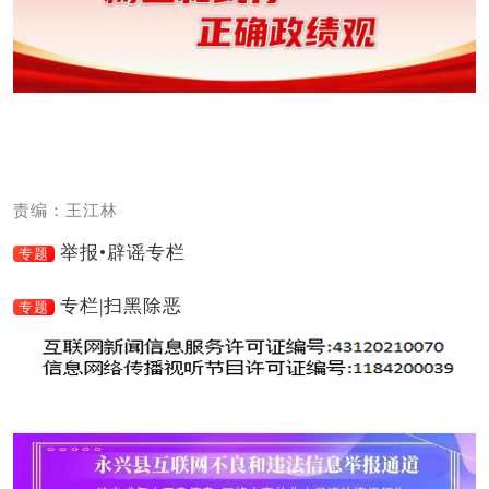
责编：王江林
举报•辟谣专栏
专题
专栏|扫黑除恶
专题