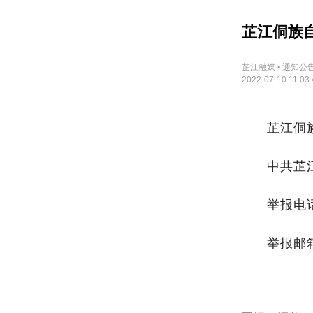
芷江侗族
芷江融媒 • 通知公
2022-07-10 11:03:
芷江侗
中共芷
举报电话：
举报邮箱：