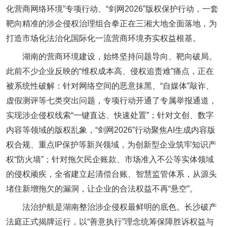
化营商网络环境”专项行动、“剑网2026”版权保护行动，一套
靶向精准的涉企侵权治理组合拳正在三湘大地全面落地，为
打造市场化法治化国际化一流营商环境夯实权益根基。
湖南的营商环境建设，始终坚持问题导向、靶向破局。
此前不少企业反映的“维权成本高、侵权追责难”痛点，正在
被系统性破解：针对网络空间的恶意抹黑、“自媒体”敲诈、
虚假测评等七类突出问题，专项行动开通了专属举报通道，
实现涉企侵权线索“一键直达、快速处置”；针对文创、数字
内容等领域的版权乱象，“剑网2026”行动聚焦AI生成内容版
权合规、重点IP保护等新兴领域，为创新型企业筑牢知识产
权“防火墙”；针对拖欠民企账款、市场准入不公等实体领域
的侵权顽疾，全省建立起清偿台账、智慧监管体系，从源头
堵住新增拖欠的漏洞，让企业的合法权益不再“悬空”。
法治护航是湖南整治涉企侵权最鲜明的底色。长沙破产
法庭正式揭牌运行，以“善意执行”理念统筹保障胜诉权益与