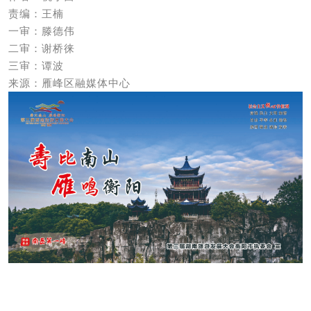
责编：王楠
一审：滕德伟
二审：谢桥徕
三审：谭波
来源：雁峰区融媒体中心