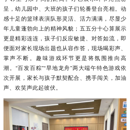
呈，幼儿园中、大班的孩子们轮番登台亮相。动
感十足的篮球表演队形灵活、活力满满，尽显少
年儿童蓬勃向上的精神风貌；五五分十心算展示
更是精彩连连，孩子们反应敏捷、对答如流，即
便面对家长现场出题也从容作答，现场喝彩声、
掌声不断。趣味游戏环节更是将氛围推向高
潮。“百发百粽”“旱地龙舟”两大端午特色游戏依
次开展，家长与孩子默契配合、携手闯关，加油
声、欢笑声此起彼伏。