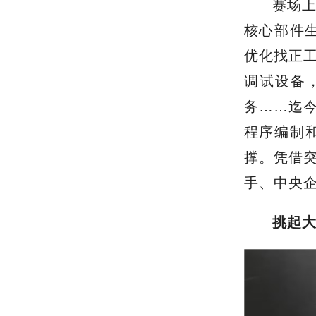
赛场
核心部件
优化找正
调试设备
务……迄今
程序编制
撑。凭借
手、中央
挑起