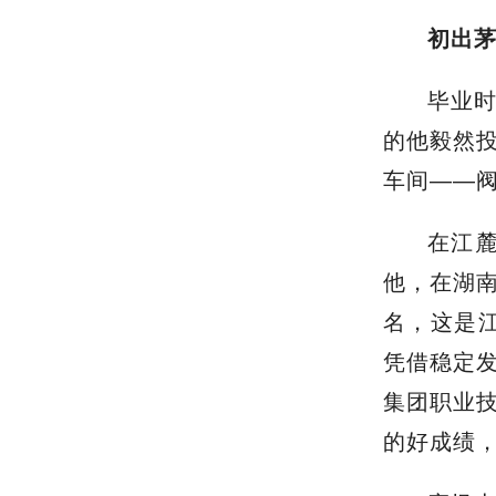
初出
毕业
的他毅然
车间——阀
在江麓
他，在湖
名，这是江
凭借稳定
集团职业
的好成绩，