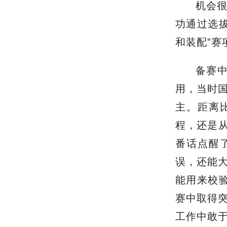
机会
功通过选
和装配”赛
备赛
用，当时
主。距离
程，还是从
番话点醒
误，还能
能用来校
赛中取得
工作中敢