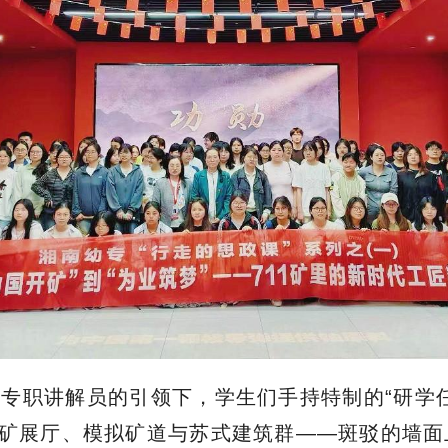
专职讲解员的引领下，学生们手持特制的“研学
1矿展厅、模拟矿道与苏式建筑群——斑驳的墙