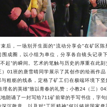
结束后，一场别开生面的“流动分享会”在矿区陈
们围成圈，以小组为单位，分享各自镜头记录下
了不起”的瞬间。艺术的笔触与历史的厚重在此
三）01班的唐雪晴同学展示了其创作的绘画作
彩与粗粝的线条，定格了矿工们在极端环境下坚
姓埋名的英雄”致以青春的礼赞；小教24（三）0
地朗诵了一封写给711矿前辈的手写书信，字
的深沉敬意，以及对“工匠精神”何以铸就国家脊