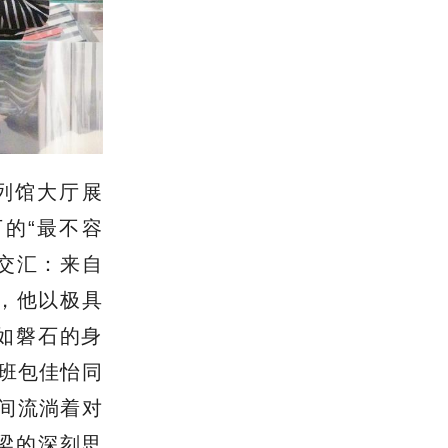
列馆大厅展
的“最不容
刻交汇：来自
品，他以极具
如磐石的身
4班包佳怡同
句间流淌着对
梁的深刻思