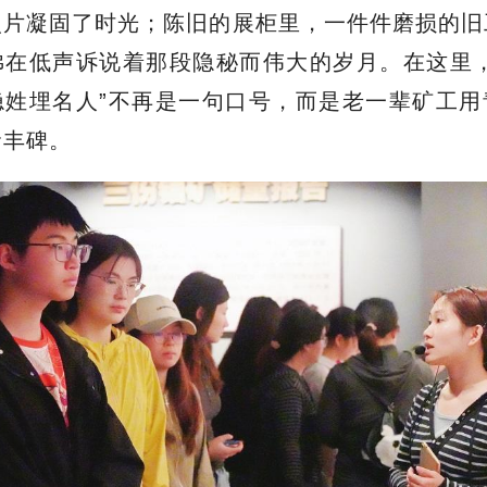
照片凝固了时光；陈旧的展柜里，一件件磨损的旧
佛在低声诉说着那段隐秘而伟大的岁月。在这里，
隐姓埋名人”不再是一句口号，而是老一辈矿工用
命丰碑。