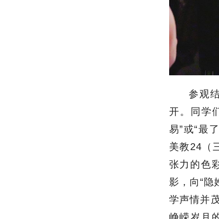
参观
开。同学
易”或“最
美教24（
张力的色
影，向“隐
学声情并茂
峥嵘岁月