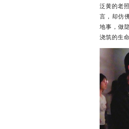
泛黄的老
言，却仿
地事，做
浇筑的生