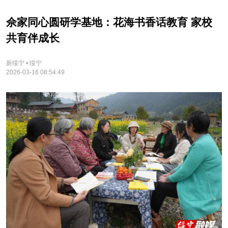
佘家同心圆研学基地：花海书香话教育 家校
共育伴成长
新绥宁 • 绥宁
2026-03-16 08:54:49