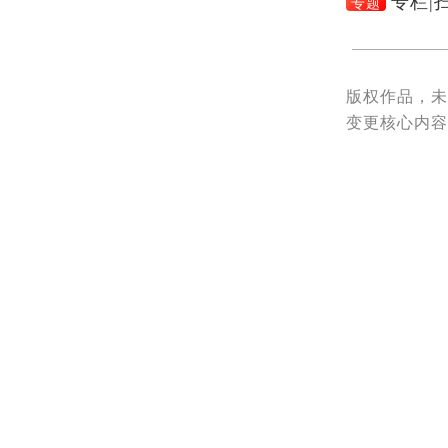
管理，推动
全头盔佩
县公
争做文明骑
责编：周恋
一审：周恋
二审：郭美英
三审：欧景田
来源：永兴县
专栏｜
专题
专栏|
专题