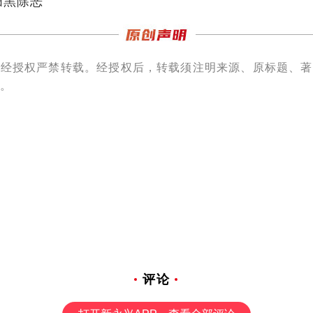
“摩电”骑乘人员从“要我戴”向“我要戴”的思想
戴率显著提升，从而在源头上降低交通事故的伤害
安局交警大队副大队长曾清文：“在此，倡导所有
行者，共建和谐新交通。”
融媒体中心
安全生产风险隐患大排查大整治
扫黑除恶