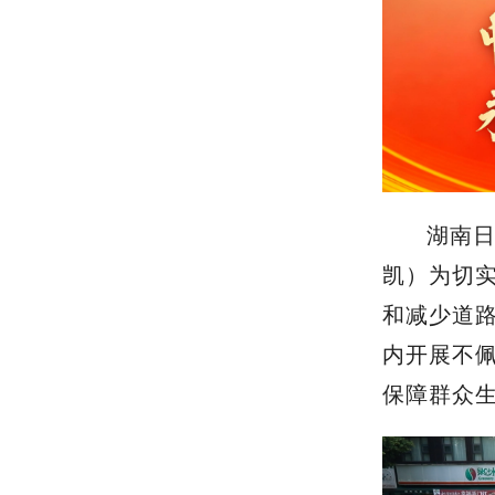
湖南日
凯）为切
和减少道
内开展不
保障群众