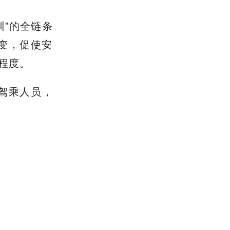
置了正确佩
掌握安全知
的是深化教
安全知识测
自觉做到文明
训”的全链条