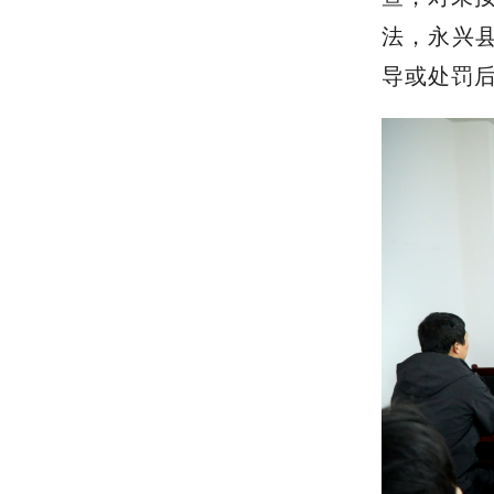
行动
集区域，
查，对未
法，永兴县
导或处罚