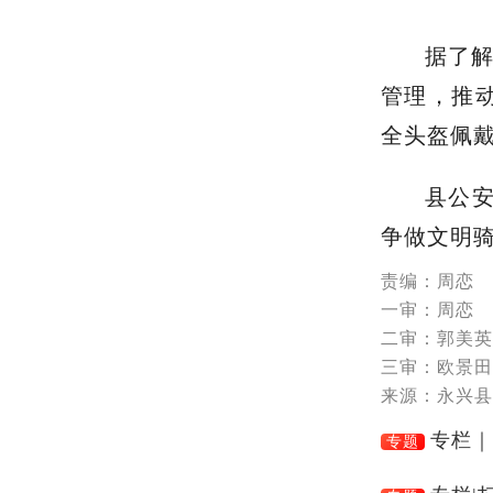
培训
戴头盔的
识，理解“
县公
育效果，
试，确保大
安全出行。
据了解