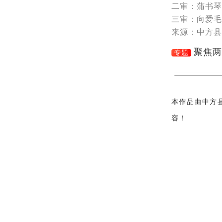
二审：蒲书琴
三审：向爱毛
来源：中方县
专题
本作品由中方
容！