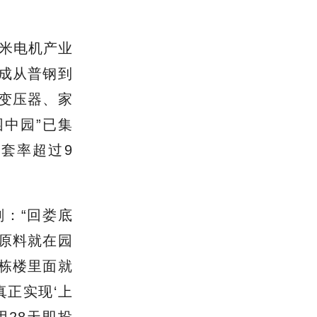
方米电机产业
成从普
钢到
变压器
、
家
园中园
”
已集
配套率超过9
刻：
“回娄底
原料就在园
栋楼里面就
真正实现‘
上
用28天即投