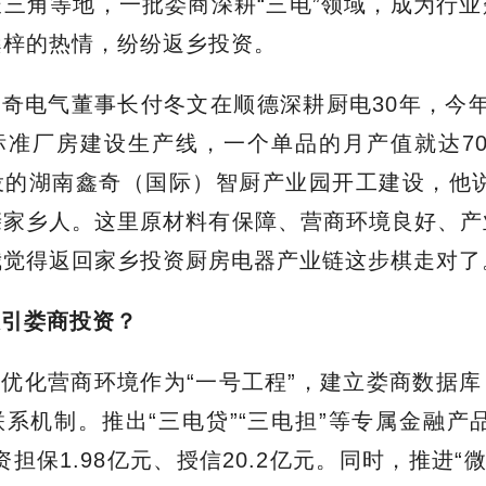
三角等地，一批娄商深耕“三电”领域，成为行
桑梓的热情，纷纷返乡投资。
鑫奇电气董事长付冬文在顺德深耕厨电
30年，今
标准厂房
建设
生产线，
一个单品的月产值就达
7
投的
湖南鑫奇（国际）智厨产业园
开工建设，
他
亲家乡人。这里原材料有保障、营商环境良好、产
我觉得返回家乡投资厨房电器产业链这步棋走对了
吸引娄商投资？
将优化营商环境作为
“一号工程”，建立娄商数据
联系机制
。
推出
“三电贷”“三电担”等专属金融产
资担保1.98亿元、授信20.2亿元。同时，推进“微