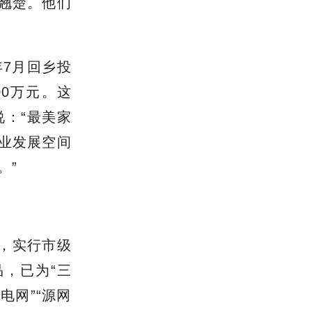
业翘楚。他们
年7月回乡投
00万元。这
说
：
“
最美家
业发展空间
。
”
库，实行市级
品，已为“三
电网”“源网