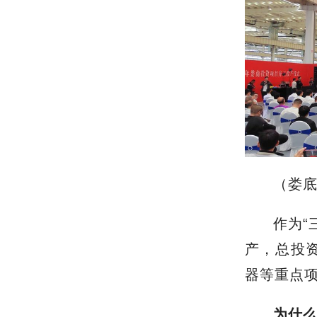
（娄底
作为
“
产，总投资
器等重点项
为什