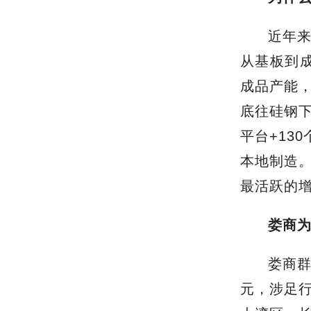
近年
从基板到成
成品产能，
底
往硅钢
平台+13
本地制造
最活跃的
娄商
娄商
元，涉足行