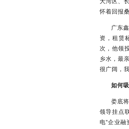
大湾区、长
怀着回报
广东
资
，
租赁
次，他领
乡水，最
很广阔，
如何
娄底
领导挂点
电”企业融