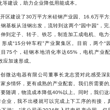
化等建设，助力企业降低用能成本。
经开区建设了
30万平方米硅钢产业园、16.6万平
硅钢基板从涟钢出发，流转到这两个
“
园中园
”，
完
延伸到定子、转子、铁芯，
制造加工成
电机、
电力
，形成
“15分钟车程”产业聚集区。目前，两个
“
项目75个，硅钢本地消化率达65%，电机产业
效应加速形成。
市创微达电器有限公司董事长龙志贤对此感受深
有家乡情怀，更有成熟的产业配套。我们所需要的
随要随调，
物流成本降低
40%以上
。
同时，我们这
套企业，我不出楼就可以完成
上下工序的衔接
，
下游’
。”
该公司于
2024年入驻电机产业园，仅