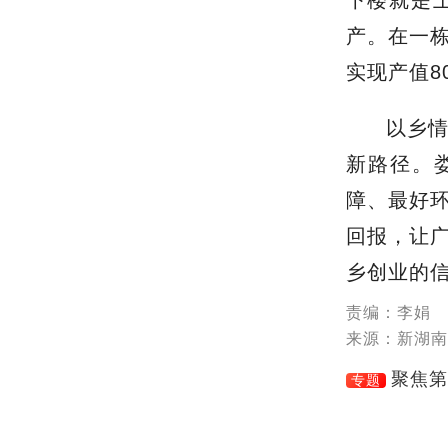
产。在一
实现产值8
以乡
新路径。
障、最好
回报，
让
乡创业的
责编：李娟
来源：新湖南
聚焦第
专题