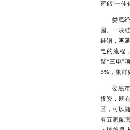
荷储”一体
娄底
园
。
一块
硅钢，
再
电
的
流程
聚
“三电”
5%，集群
娄底
投资，既
区，可以
有五家配
下楼就是上