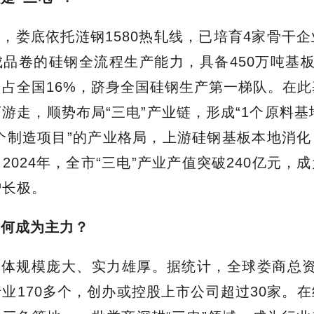
来，娄底依托涟钢
1580热轧线，已培育4家骨干
品卷的硅钢全流程生产能力，具备450万吨基板
占全国16%，跻身全国硅钢生产第一梯队。在
下游走，
顺势布局
“三电”产业链，形成“1个原料基
0个制造项目”的产业格局，上游硅钢基板本地消化
。
2024年，全市“三电”产业产值突破240亿元，
增长极。
为何成为主力？
群体规模庞大、实力雄厚。据统计，全球娄商总
业170多个，创办或控股上市公司超过30家。