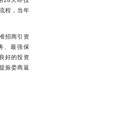
流程，当年
准招商引资
务、最强保
良好的投资
提振娄商返