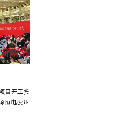
个项目开工投
星源恒电变压
。