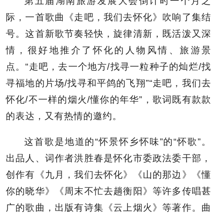
第五届湖南旅游发展大会倒计时一个月之
际，一首歌曲《走吧，我们去怀化》吹响了集结
号。这首新歌节奏轻快，旋律清新，既活泼又深
情，很好地推介了怀化的人物风情、旅游景
点。“走吧，去一个地方/找寻一粒种子的灿烂/找
寻福地的片场/找寻和平鸽的飞翔”“走吧，我们去
怀化/不一样的烟火/懂你的年华”，歌词既有款款
的表达，又有热情的邀约。
这首歌是地道的“怀景怀乡怀味”的“怀歌”。
出品人、词作者洪胜春是怀化市委政法委干部，
创作有《九月，我们去怀化》《山的那边》《懂
你的晓华》《周末不忙去趟衡阳》等许多传唱甚
广的歌曲，出版有诗集《云上烟火》等著作。曲