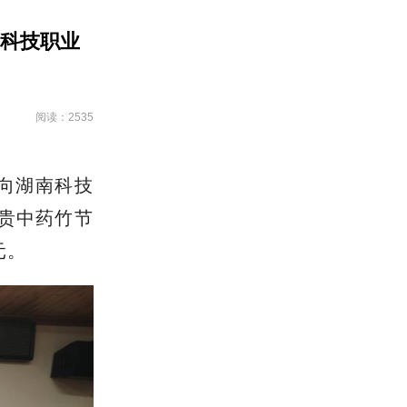
科技职业
阅读：2535
社向湖南科技
贵中药竹节
元。