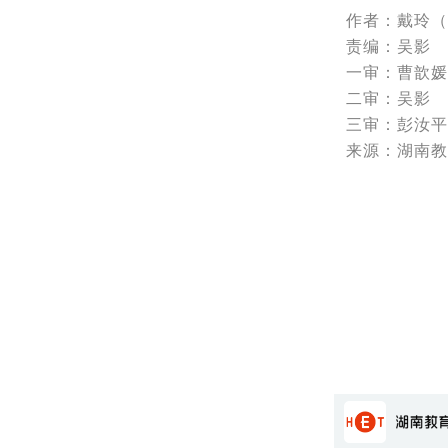
作者：戴玲（
责编：吴影
一审：曹歆媛
二审：吴影
三审：彭汝平
来源：湖南教