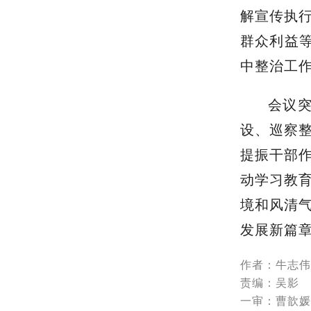
解宣传执
群众利益
中整治工
会议突
设、巡察整
提振干部
动学习教
境和风清
发展新篇
作者：牛志伟
责编：吴影
一审：曹歆媛