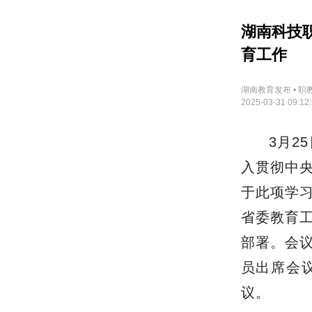
湖南科技
育工作
湖南教育发布 • 职
2025-03-31 09:12
3月2
入贯彻中
于此项学
省委教育
部署。会
员出席会
议。