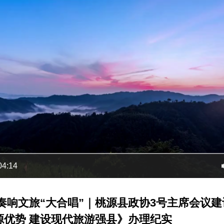
04:14
奏响文旅“大合唱”｜桃源县政协3号主席会议
源优势 建设现代旅游强县》办理纪实