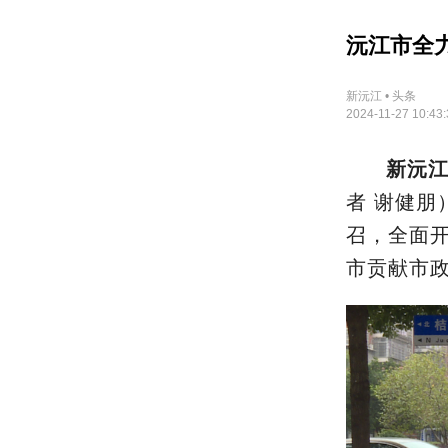
沅江市全
新沅江 • 头条
2024-11-27 10:43:
新沅江
者 谢健
召，全面
市贡献市