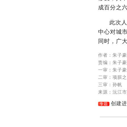
成百分之
此次
中心对城
同时，广
作者：朱子豪
责编：朱子豪
一审：朱子豪
二审：项膑之
三审：孙帆
来源：沅江市
创建进
专题