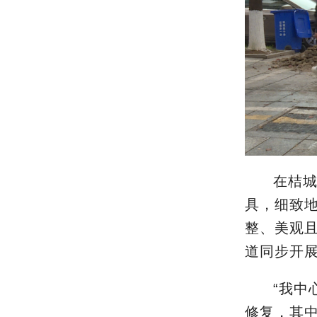
在桔
具，细致
整、美观
道同步开
“
我中
修复，其