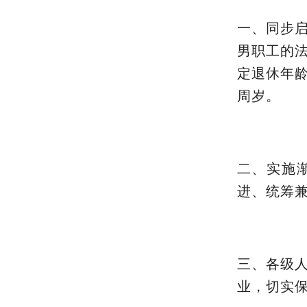
一、同步
男职工的
定退休年
周岁。
二、实施
进、统筹
三、各级
业，切实