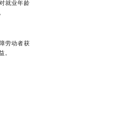
对就业年龄
。
障劳动者获
益。